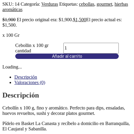
SKU:
14
Categoría:
Verduras
Etiquetas:
cebollas
,
gourmet
,
hierbas
aromáticas
$
1,900
El precio original era: $1,900.
$
1,500
El precio actual es:
$1,500.
x 100 Gr
Cebollin x 100 gr
cantidad
Añadir al carrito
Loading...
Descripción
Valoraciones (0)
Descripción
Cebollín x 100 g, fino y aromático. Perfecto para dips, ensaladas,
huevos revueltos, sushi y decorar platos gourmet.
Pídelo en Basket La Canasta y recíbelo a domicilio en Barranquilla,
El Caujaral y Sabanilla.